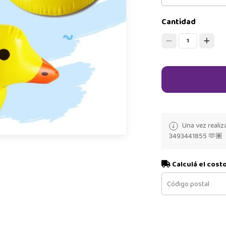
Cantidad
1
Una vez realiz
3493441855 🫶🏽
Calculá el cost