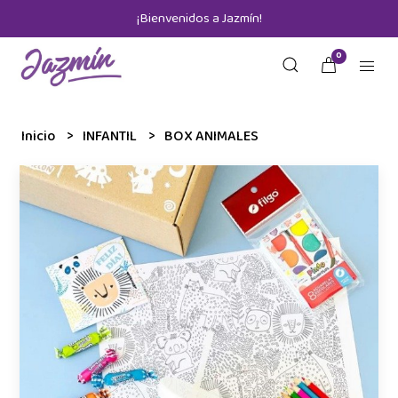
¡Bienvenidos a Jazmín!
0
Inicio
INFANTIL
BOX ANIMALES