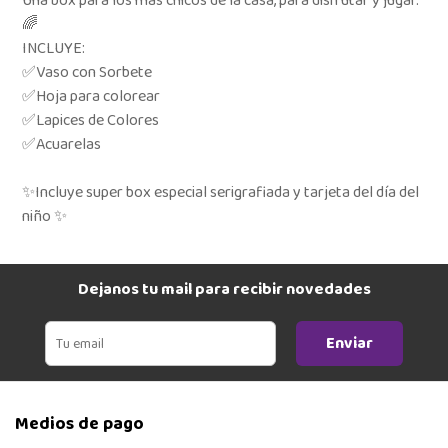
Una box para los mas chicos de la casa, para disfrutar y jugar.
🌈
INCLUYE:
✅Vaso con Sorbete
✅Hoja para colorear
✅Lapices de Colores
✅Acuarelas
✨Incluye super box especial serigrafiada y tarjeta del día del
niño ✨
Dejanos tu mail para recibir novedades
Enviar
Medios de pago